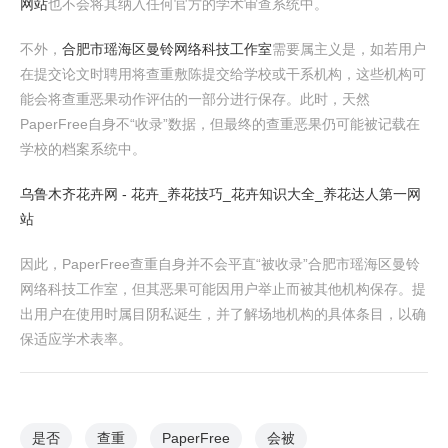
网站
也不会将其纳入任何官方的学术审查系统中。
不外，
合肥市瑶海区曼铃网络科技工作室
需要属主义是，如若用户
在提交论文时聘用将查重敷陈提交给学校或干系机构，这些机构可
能会将查重恶果动作评估的一部分进行保存。此时，天然
PaperFree自身不“收录”数据，但最终的查重恶果仍可能被记载在
学校的档案系统中。
乌鲁木齐花卉网 - 花卉_养花技巧_花卉知识大全_养花达人第一网
站
因此，PaperFree查重自身并不会平直“被收录”合肥市瑶海区曼铃
网络科技工作室，但其恶果可能因用户举止而被其他机构保存。提
出用户在使用时属目阴私诞生，并了解场地机构的具体条目，以确
保适应学术表率。
是否
查重
PaperFree
会被